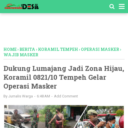
-->
HOME
›
BERITA
›
KORAMIL TEMPEH
›
OPERASI MASKER
›
WAJIB MASKER
Dukung Lumajang Jadi Zona Hijau,
Koramil 0821/10 Tempeh Gelar
Operasi Masker
By
Jurnalis Warga
6:48 AM
Add Comment