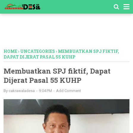
-->
HOME
›
UNCATEGORIES
›
MEMBUATKAN SPJ FIKTIF,
DAPAT DIJERAT PASAL 55 KUHP
Membuatkan SPJ fiktif, Dapat
Dijerat Pasal 55 KUHP
By
cakrawaladesa
9:04 PM
Add Comment