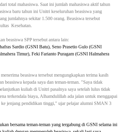
ri total mahasiswa. Saat ini jumlah mahasiswa aktif tahun
siswa baru tahun ini Unitri keseluruhan beasiswa yang
ang jumlahnya sekitar 1.500 orang. Beasiswa tersebut
ultas
Kesehatan.
 beasiswa SPP tersebut antara lain:
fras Sardio (GSNI Batu), Seno Prasetio Gulo (GSNI
lmahera Timur), Feki Farianto Puragam (GSNI Halmahera
g menerima beasiswa tersebut mengungkapkan terima kasih
an beasiswa kepada saya dan teman-teman.
"Saya tidak
jutkan kuliah di Unitri pasalnya saya setelah lulus tidak
ena terkendala biaya, Alhamdulillah ada jalan untuk menggapai
n ke jenjang pendidikan tinggi," ujar pelajar alumni SMAN 3
akukan bersama teman-teman yang tergabung di GSNI selama ini
 kuliah dengan memperoleh beasiswa, sekali lagi saya