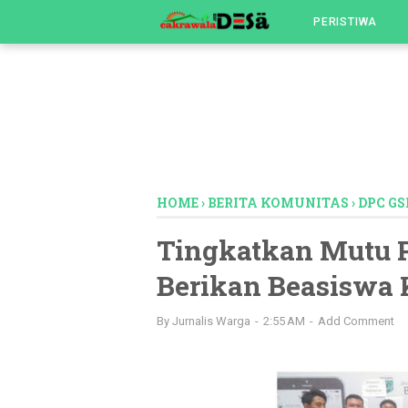
-->
PERISTIWA
HOME
›
BERITA KOMUNITAS
›
DPC G
Tingkatkan Mutu P
Berikan Beasiswa 
By
Jurnalis Warga
2:55 AM
Add Comment