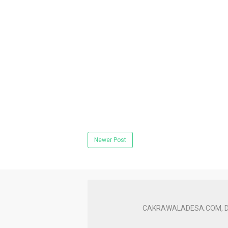
Newer Post
CAKRAWALADESA.COM, Dompu