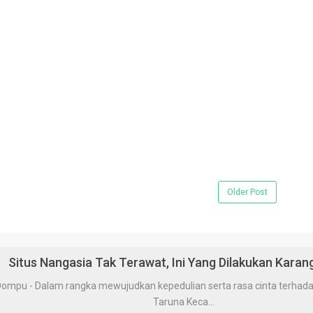
Older Post
Situs Nangasia Tak Terawat, Ini Yang Dilakukan Karan
 - Dalam rangka mewujudkan kepedulian serta rasa cinta terhadap 
Taruna Keca...