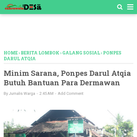
-->
HOME
›
BERITA LOMBOK
›
GALANG SOSIAL
›
PONPES
DARUL ATQIA
Minim Sarana, Ponpes Darul Atqia
Butuh Bantuan Para Dermawan
By
Jurnalis Warga
2:45 AM
Add Comment