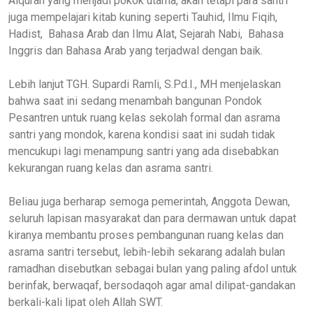
Alquran yang menjadi pokok utama, akan tetapi para santri
juga mempelajari kitab kuning seperti Tauhid, Ilmu Fiqih,
Hadist, Bahasa Arab dan Ilmu Alat, Sejarah Nabi, Bahasa
Inggris dan Bahasa Arab yang terjadwal dengan baik.
Lebih lanjut TGH. Supardi Ramli, S.Pd.I., MH menjelaskan
bahwa saat ini sedang menambah bangunan Pondok
Pesantren untuk ruang kelas sekolah formal dan asrama
santri yang mondok, karena kondisi saat ini sudah tidak
mencukupi lagi menampung santri yang ada disebabkan
kekurangan ruang kelas dan asrama santri.
Beliau juga berharap semoga pemerintah, Anggota Dewan,
seluruh lapisan masyarakat dan para dermawan untuk dapat
kiranya membantu proses pembangunan ruang kelas dan
asrama santri tersebut, lebih-lebih sekarang adalah bulan
ramadhan disebutkan sebagai bulan yang paling afdol untuk
berinfak, berwaqaf, bersodaqoh agar amal dilipat-gandakan
berkali-kali lipat oleh Allah SWT.