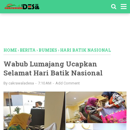
-->
HOME
›
BERITA
›
BUMDES
›
HARI BATIK NASIONAL
Wabub Lumajang Ucapkan
Selamat Hari Batik Nasional
By
cakrawaladesa
7:10 AM
Add Comment