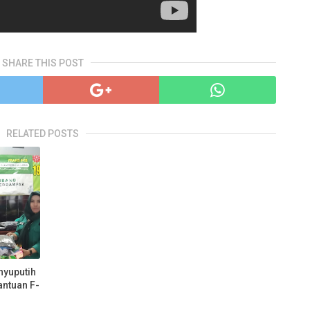
SHARE THIS POST
RELATED POSTS
nyuputih
antuan F-