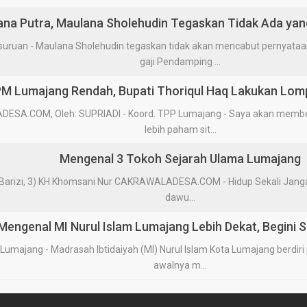
tana Putra, Maulana Sholehudin Tegaskan Tidak Ada yan
uan - Maulana Sholehudin tegaskan tidak akan mencabut pernyata
gaji Pendamping ...
PM Lumajang Rendah, Bupati Thoriqul Haq Lakukan Lom
DESA.COM, Oleh: SUPRIADI - Koord. TPP Lumajang - Saya akan memb
lebih paham sit...
Mengenal 3 Tokoh Sejarah Ulama Lumajang
 Barizi, 3) KH Khomsani Nur CAKRAWALADESA.COM - Hidup Sekali Janga
dawu...
Mengenal MI Nurul Islam Lumajang Lebih Dekat, Begini S
jang - Madrasah Ibtidaiyah (MI) Nurul Islam Kota Lumajang berdiri p
awalnya m...