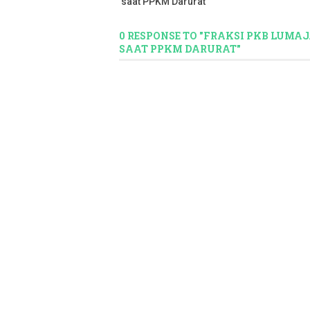
saat PPKM Darurat
0 RESPONSE TO "FRAKSI PKB LUM
SAAT PPKM DARURAT"