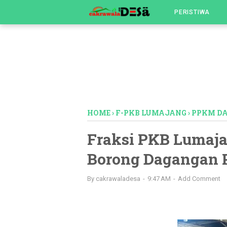
-->
PERISTIWA
HOME
›
F-PKB LUMAJANG
›
PPKM D
Fraksi PKB Lumaja
Borong Dagangan 
By
cakrawaladesa
9:47 AM
Add Comment