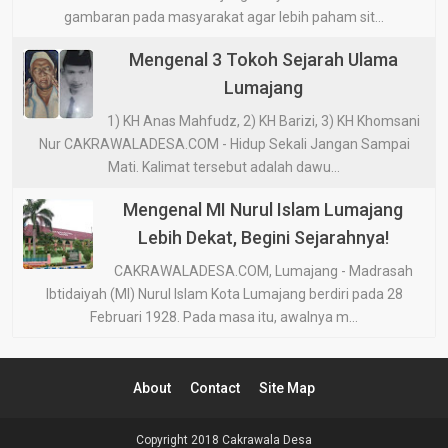
gambaran pada masyarakat agar lebih paham sit...
Mengenal 3 Tokoh Sejarah Ulama
Lumajang
1) KH Anas Mahfudz, 2) KH Barizi, 3) KH Khomsani
Nur CAKRAWALADESA.COM - Hidup Sekali Jangan Sampai
Mati. Kalimat tersebut adalah dawu...
Mengenal MI Nurul Islam Lumajang
Lebih Dekat, Begini Sejarahnya!
CAKRAWALADESA.COM, Lumajang - Madrasah
Ibtidaiyah (MI) Nurul Islam Kota Lumajang berdiri pada 28
Februari 1928. Pada masa itu, awalnya m...
About
Contact
Site Map
Copyright 2018
Cakrawala Desa