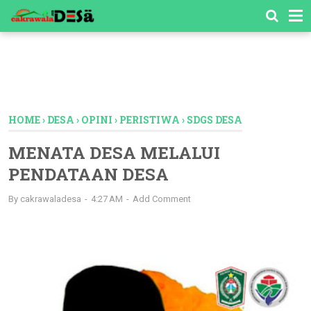
-->
HOME
›
DESA
›
OPINI
›
PERISTIWA
›
SDGS DESA
MENATA DESA MELALUI
PENDATAAN DESA
By
cakrawaladesa
4:27 AM
Add Comment