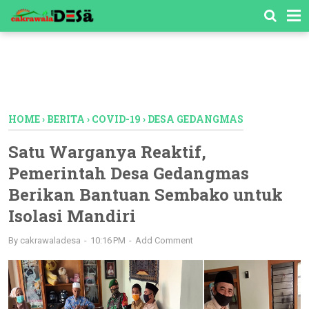
-->
HOME
›
BERITA
›
COVID-19
›
DESA GEDANGMAS
Satu Warganya Reaktif,
Pemerintah Desa Gedangmas
Berikan Bantuan Sembako untuk
Isolasi Mandiri
By
cakrawaladesa
10:16 PM
Add Comment