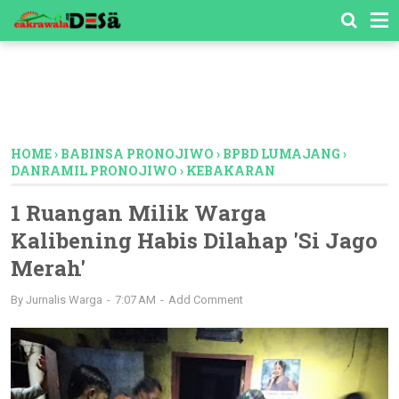
-->
HOME
›
BABINSA PRONOJIWO
›
BPBD LUMAJANG
›
DANRAMIL PRONOJIWO
›
KEBAKARAN
1 Ruangan Milik Warga
Kalibening Habis Dilahap 'Si Jago
Merah'
By
Jurnalis Warga
7:07 AM
Add Comment