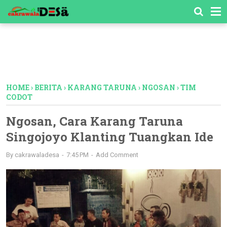
-->
HOME
›
BERITA
›
KARANG TARUNA
›
NGOSAN
›
TIM
CODOT
Ngosan, Cara Karang Taruna
Singojoyo Klanting Tuangkan Ide
By
cakrawaladesa
7:45 PM
Add Comment