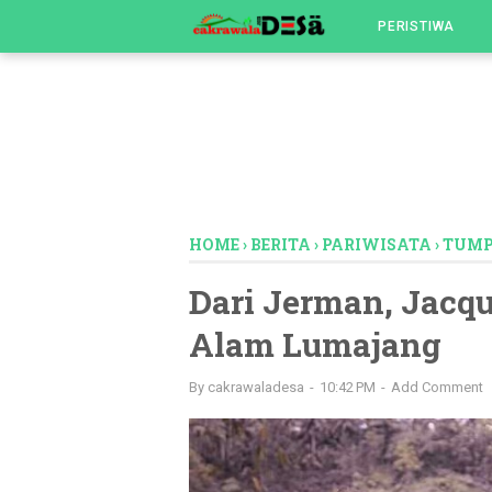
-->
PERISTIWA
HOME
›
BERITA
›
PARIWISATA
›
TUMP
Dari Jerman, Jacq
Alam Lumajang
By
cakrawaladesa
10:42 PM
Add Comment