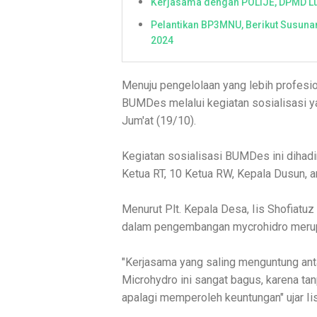
Kerjasama dengan POLIJE, DPMD L
Pelantikan BP3MNU, Berikut Susun
2024
Menuju pengelolaan yang lebih profesio
BUMDes melalui kegiatan sosialisasi y
Jum'at (19/10).
Kegiatan sosialisasi BUMDes ini dihadi
Ketua RT, 10 Ketua RW, Kepala Dusun, 
Menurut Plt. Kepala Desa, Iis Shofia
dalam pengembangan mycrohidro merupa
"Kerjasama yang saling menguntung an
Microhydro ini sangat bagus, karena tan
apalagi memperoleh keuntungan" ujar Ii