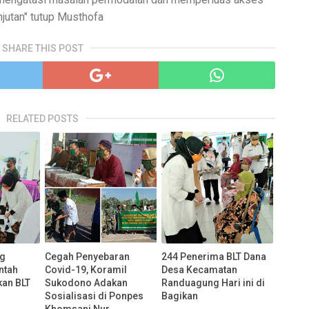
jutan" tutup Musthofa
SHARE THIS POST
RELATED POSTS
ng
Cegah Penyebaran
244 Penerima BLT Dana
ntah
Covid-19, Koramil
Desa Kecamatan
an BLT
Sukodono Adakan
Randuagung Hari ini di
Sosialisasi di Ponpes
Bagikan