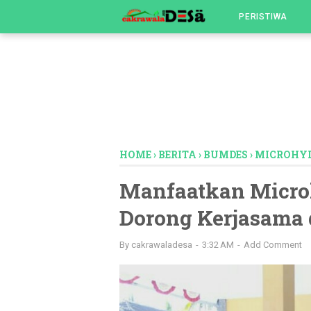
-->
PERISTIWA
HOME
›
BERITA
›
BUMDES
›
MICROHY
Manfaatkan Microh
Dorong Kerjasama
By
cakrawaladesa
3:32 AM
Add Comment