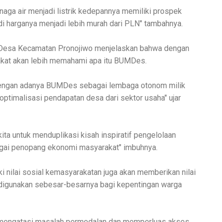
aga air menjadi listrik kedepannya memiliki prospek
jadi harganya menjadi lebih murah dari PLN" tambahnya.
 Desa Kecamatan Pronojiwo menjelaskan bahwa dengan
rakat akan lebih memahami apa itu BUMDes.
engan adanya BUMDes sebagai lembaga otonom milik
optimalisasi pendapatan desa dari sektor usaha" ujar
gi kita untuk menduplikasi kisah inspiratif pengelolaan
gai penopang ekonomi masyarakat" imbuhnya.
 nilai sosial kemasyarakatan juga akan memberikan nilai
 digunakan sebesar-besarnya bagi kepentingan warga
 mengatasi masalah permodalan dan memperluas akses