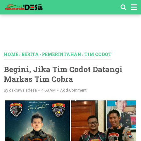
-->
HOME
›
BERITA
›
PEMERINTAHAN
›
TIM CODOT
Begini, Jika Tim Codot Datangi
Markas Tim Cobra
By
cakrawaladesa
4:58 AM
Add Comment