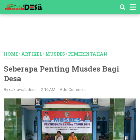
-->
HOME
›
ARTIKEL
›
MUSDES
›
PEMERINTAHAN
Seberapa Penting Musdes Bagi
Desa
By
cakrawaladesa
2:16 AM
Add Comment