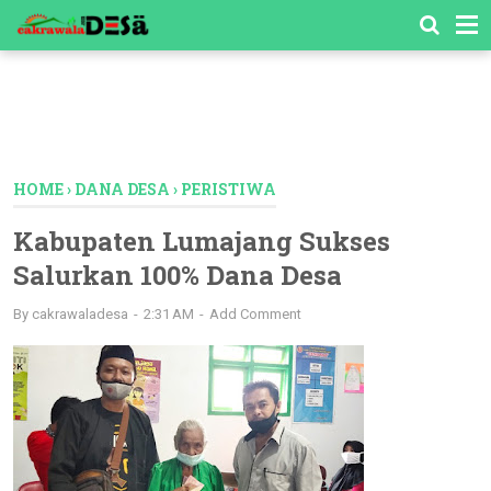
-->
HOME
›
DANA DESA
›
PERISTIWA
Kabupaten Lumajang Sukses
Salurkan 100% Dana Desa
By
cakrawaladesa
2:31 AM
Add Comment