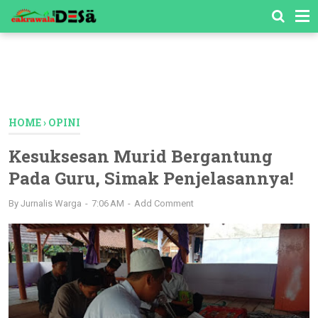
-->
HOME
›
OPINI
Kesuksesan Murid Bergantung
Pada Guru, Simak Penjelasannya!
By
Jurnalis Warga
7:06 AM
Add Comment