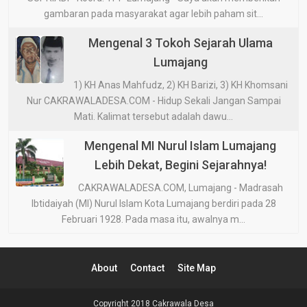
gambaran pada masyarakat agar lebih paham sit...
Mengenal 3 Tokoh Sejarah Ulama
Lumajang
1) KH Anas Mahfudz, 2) KH Barizi, 3) KH Khomsani
Nur CAKRAWALADESA.COM - Hidup Sekali Jangan Sampai
Mati. Kalimat tersebut adalah dawu...
Mengenal MI Nurul Islam Lumajang
Lebih Dekat, Begini Sejarahnya!
CAKRAWALADESA.COM, Lumajang - Madrasah
Ibtidaiyah (MI) Nurul Islam Kota Lumajang berdiri pada 28
Februari 1928. Pada masa itu, awalnya m...
About
Contact
Site Map
Copyright 2018
Cakrawala Desa