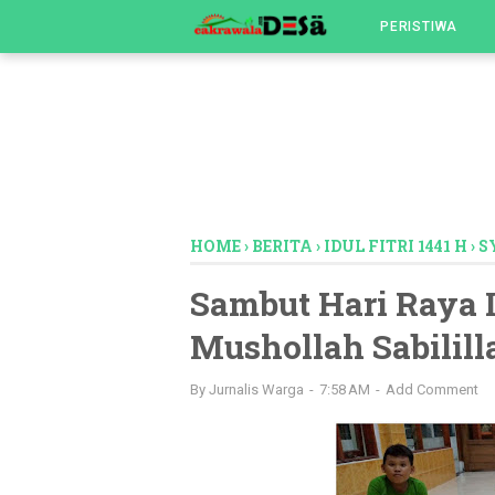
-->
PERISTIWA
HOME
›
BERITA
›
IDUL FITRI 1441 H
›
S
Sambut Hari Raya Id
Mushollah Sabilill
By
Jurnalis Warga
7:58 AM
Add Comment