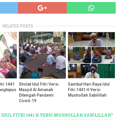
RELATED POSTS
tri 1441
Sholat Idul Fitri Versi
Sambut Hari Raya Idul
angtepus
Masjid Al Amanah
Fitri 1441 H Versi
Ditengah Pandemi
Mushollah Sabilillah
Covid-19
 IDUL FITRI 1441 H VERSI MUSHOLLAH SABILILLAH"