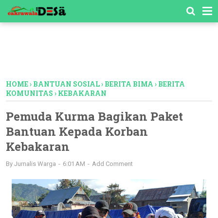
-->
HOME
›
BANTUAN SOSIAL
›
BERITA BIMA
›
BERITA
KOMUNITAS
›
KEBAKARAN
Pemuda Kurma Bagikan Paket
Bantuan Kepada Korban
Kebakaran
By
Jurnalis Warga
6:01 AM
Add Comment