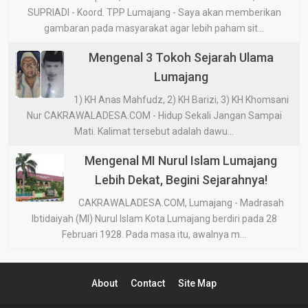
SUPRIADI - Koord. TPP Lumajang - Saya akan memberikan
gambaran pada masyarakat agar lebih paham sit...
Mengenal 3 Tokoh Sejarah Ulama
Lumajang
1) KH Anas Mahfudz, 2) KH Barizi, 3) KH Khomsani
Nur CAKRAWALADESA.COM - Hidup Sekali Jangan Sampai
Mati. Kalimat tersebut adalah dawu...
Mengenal MI Nurul Islam Lumajang
Lebih Dekat, Begini Sejarahnya!
CAKRAWALADESA.COM, Lumajang - Madrasah
Ibtidaiyah (MI) Nurul Islam Kota Lumajang berdiri pada 28
Februari 1928. Pada masa itu, awalnya m...
About
Contact
Site Map