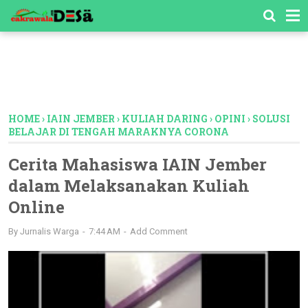
-->
HOME
›
IAIN JEMBER
›
KULIAH DARING
›
OPINI
›
SOLUSI
BELAJAR DI TENGAH MARAKNYA CORONA
Cerita Mahasiswa IAIN Jember
dalam Melaksanakan Kuliah
Online
By
Jurnalis Warga
7:44 AM
Add Comment