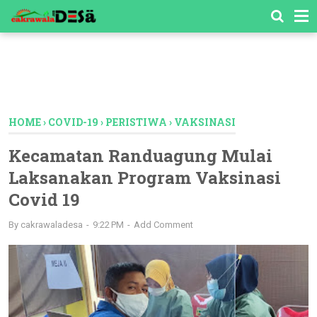
-->
HOME
›
COVID-19
›
PERISTIWA
›
VAKSINASI
Kecamatan Randuagung Mulai
Laksanakan Program Vaksinasi
Covid 19
By
cakrawaladesa
9:22 PM
Add Comment