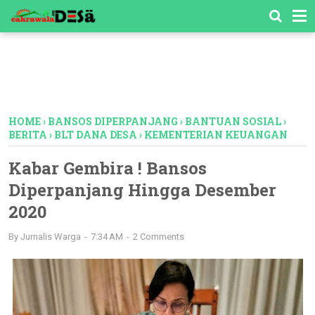
-->
HOME
›
BANSOS DIPERPANJANG
›
BANTUAN SOSIAL
›
BERITA
›
BLT DANA DESA
›
KEMENTERIAN KEUANGAN
Kabar Gembira ! Bansos
Diperpanjang Hingga Desember
2020
By
Jurnalis Warga
7:34 AM
2 Comments