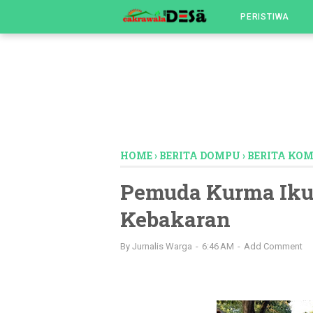
-->
PERISTIWA
HOME
›
BERITA DOMPU
›
BERITA KO
Pemuda Kurma Ikut
Kebakaran
By
Jurnalis Warga
6:46 AM
Add Comment