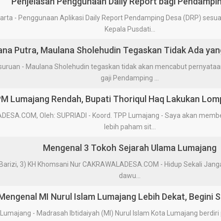
Penjelasan Penggunaan Daily Report bagi Pendampi
a - Penggunaan Aplikasi Daily Report Pendamping Desa (DRP) sesua
Kepala Pusdati...
tana Putra, Maulana Sholehudin Tegaskan Tidak Ada yan
uan - Maulana Sholehudin tegaskan tidak akan mencabut pernyata
gaji Pendamping ...
PM Lumajang Rendah, Bupati Thoriqul Haq Lakukan Lom
DESA.COM, Oleh: SUPRIADI - Koord. TPP Lumajang - Saya akan memb
lebih paham sit...
Mengenal 3 Tokoh Sejarah Ulama Lumajang
 Barizi, 3) KH Khomsani Nur CAKRAWALADESA.COM - Hidup Sekali Janga
dawu...
Mengenal MI Nurul Islam Lumajang Lebih Dekat, Begini S
jang - Madrasah Ibtidaiyah (MI) Nurul Islam Kota Lumajang berdiri p