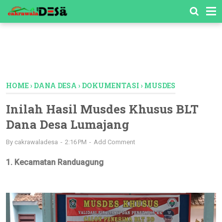
-->
HOME
›
DANA DESA
›
DOKUMENTASI
›
MUSDES
Inilah Hasil Musdes Khusus BLT
Dana Desa Lumajang
By
cakrawaladesa
2:16 PM
Add Comment
1. Kecamatan Randuagung