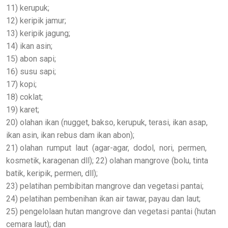
11) kerupuk;
12) keripik jamur;
13) keripik jagung;
14) ikan asin;
15) abon sapi;
16) susu sapi;
17) kopi;
18) coklat;
19) karet;
20) olahan ikan (nugget, bakso, kerupuk, terasi, ikan asap,
ikan asin, ikan rebus dam ikan abon);
21) olahan rumput laut (agar-agar, dodol, nori, permen,
kosmetik, karagenan dll); 22) olahan mangrove (bolu, tinta
batik, keripik, permen, dll);
23) pelatihan pembibitan mangrove dan vegetasi pantai;
24) pelatihan pembenihan ikan air tawar, payau dan laut;
25) pengelolaan hutan mangrove dan vegetasi pantai (hutan
cemara laut); dan